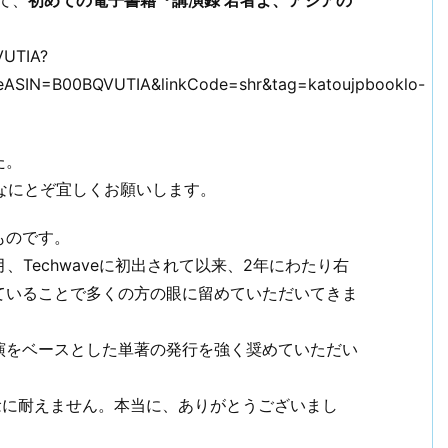
VUTIA?
eASIN=B00BQVUTIA&linkCode=shr&tag=katoujpbooklo-
た。
なにとぞ宜しくお願いします。
ものです。
4月、Techwaveに初出されて以来、2年にわたり右
ていることで多くの方の眼に留めていただいてきま
演をベースとした単著の発行を強く奨めていただい
の念に耐えません。本当に、ありがとうございまし