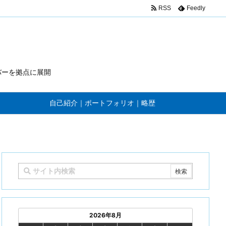
RSS
Feedly
n-ld.php
on line
114
バーを拠点に展開
自己紹介｜ポートフォリオ｜略歴
2026年8月