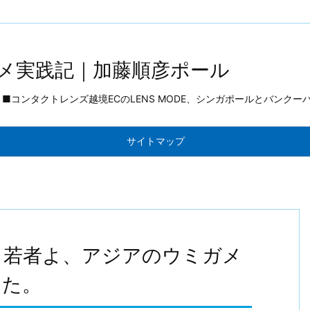
katou.jp/public_html/paul/wp-content/themes/luxeritas/inc/jso
メ実践記｜加藤順彦ポール
コンタクトレンズ越境ECのLENS MODE、シンガポールとバンクー
サイトマップ
 若者よ、アジアのウミガメ
した。