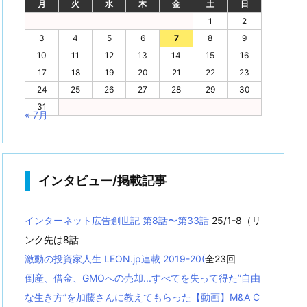
月
火
水
木
金
土
日
1
2
3
4
5
6
7
8
9
10
11
12
13
14
15
16
17
18
19
20
21
22
23
24
25
26
27
28
29
30
31
« 7月
インタビュー/掲載記事
インターネット広告創世記 第8話〜第33話
25/1-8（リ
ンク先は8話
激動の投資家人生 LEON.jp連載 2019-20(
全23回
倒産、借金、GMOへの売却...すべてを失って得た”自由
な生き方”を加藤さんに教えてもらった【動画】M&A C