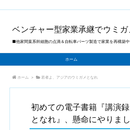
Warning
: Trying to access array offset on false in
/home/paulkatou/
ベンチャー型家業承継でウミガ
■他家間葉系幹細胞の点滴＆自転車パーツ製造で家業を再構築中 ■
ホーム
ホーム
>
若者よ、アジアのウミガメとなれ
初めての電子書籍『講演録
となれ』、懸命にやりま