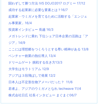
闘わずして勝つ方法 IVS DOJO2017 ログミー 17/12
成功する起業家に必要な要素とは？16/7
起業家・ウミガメを育てるために活動する「エンジェ
ル事業家」16/4
投資家インタビュー 長越 16/3
メガトレンドに乗れ 下位シェア日本企業の活路は「ア
ジア」14/9
ここには理想郷をつくろうとする尊い精神がある 13/8
ベンチャー創業の熱伝導人 13/4
ドリームゲート 挑戦する生き方13/3
大学生はモラトリアム 12/9
アジアは３段飛ばしで発展 12/2
日本人は不定形生物アメーバだった？ 11/6
若者よ、アジアのウミガメとなれ techwave
11/4
株式会社日広 社長インタビュー まぐまぐ06/7