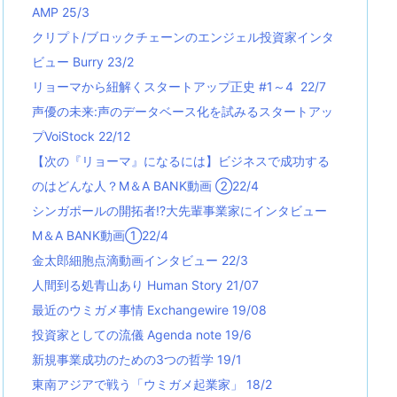
AMP 25/3
クリプト/ブロックチェーンのエンジェル投資家インタ
ビュー Burry 23/2
リョーマから紐解くスタートアップ正史 #1～4 22/7
声優の未来:声のデータベース化を試みるスタートアッ
プVoiStock 22/12
【次の『リョーマ』になるには】ビジネスで成功する
のはどんな人？M＆A BANK動画 ②22/4
シンガポールの開拓者!?大先輩事業家にインタビュー
M＆A BANK動画①22/4
金太郎細胞点滴動画インタビュー 22/3
人間到る処青山あり Human Story 21/07
最近のウミガメ事情 Exchangewire 19/08
投資家としての流儀 Agenda note 19/6
新規事業成功のための3つの哲学 19/1
東南アジアで戦う「ウミガメ起業家」 18/2