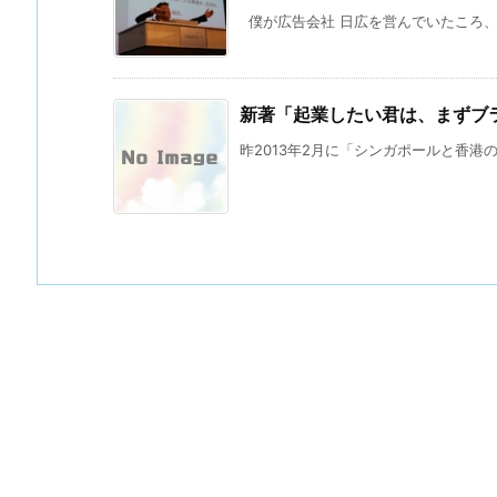
僕が広告会社 日広を営んでいたころ、199
新著「起業したい君は、まずブ
昨2013年2月に「シンガポールと香港の