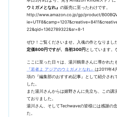
ウミガメとなれ』
の販売に至ったわけです。
http://www.amazon.co.jp/gp/product/B00BQ
ie=UTF8&camp=1207&creative=8411&creativ
22&qid=1362789322&sr=8-1
ぜひ！ご覧くださいませ。入魂の作となりまし
定価800円ですが、当初300円
としています。
ここに至った日々は、湯川鶴章さんに導かれた
『若者よ アジアのウミガメとなれ』
は2011年
項の『編集部のおすすめ記事』として紹介され
した。
また湯川さんからは嬉野さんに先立ち、この講
ておりました。
湯川さん、そしてTechwaveの皆様には感謝
た。