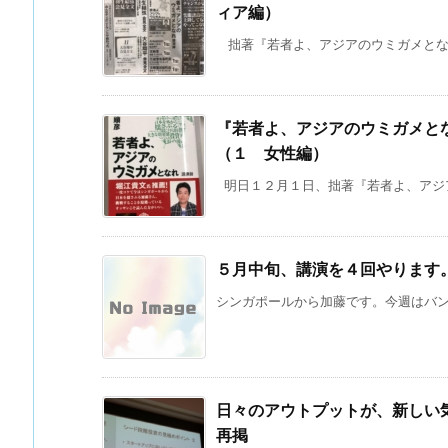
ィア編）
拙著『若者よ、アジアのウミガメとなれ 
『若者よ、アジアのウミガメと
（１ 女性編）
明日１２月１日、拙著『若者よ、アジアの
５月中旬、講演を４回やります
シンガポールから加藤です。今週はバンコ
日々のアウトプットが、新しい気づ
再掲