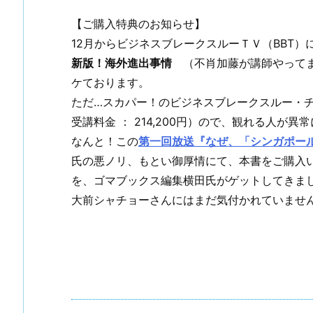
【ご購入特典のお知らせ】
12月からビジネスブレークスルーＴＶ（BBT
新版！海外進出事情
（不肖加藤が講師やってま
ケております。
ただ…スカパー！のビジネスブレークスルー・
受講料金 ： 214,200円）ので、観れる人
なんと！この
第一回放送『なぜ、「シンガポー
氏の悪ノリ、もとい御厚情にて、本書をご購入
を、ゴマブックス編集横田氏がゲットしてきま
大前シャチョーさんにはまだ気付かれていませ