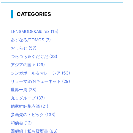
CATEGORIES
LENSMODE&Albirex
(15)
あすなろ/TOMOS
(7)
おしらせ
(57)
つらつら＆ぐだぐだ
(23)
アジアの国々
(29)
シンガポール＆マレーシア
(53)
リョーマSYNキューネット
(29)
世界一周
(28)
丸１グループ
(37)
他家幹細胞点滴
(21)
参画先のトピック
(133)
和僑会
(12)
回顧録｜私も履歴書
(66)