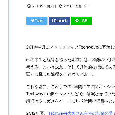
2013年3月9日
2020年5月14日
Twitter
Facebook
LINE
2011年4月にネットメディアTechwaveに
己の半生と経緯を綴った本稿には、加藤のいま
与える』という決意、そして具体的な行動であ
画』に至った道程をまとめています。
これを基に、これまでの2年間に主に関西・シ
Techwave主催イベントなどで、講演させて
講演はウミガメをベースに1～2時間の演目へと
2012年夏、
Techwave大阪さん主催の加藤の講