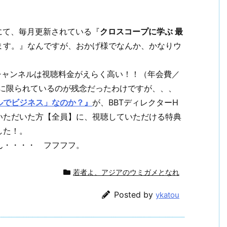
）にて、毎月更新されている『
クロスコープに学ぶ 最
す。』なんですが、おかげ様でなんか、かなりウ
チャンネルは視聴料金がえらく高い！！（年会費／
が異常に限られているのが残念だったわけですが、、、
ルでビジネス」なのか？』
が、BBTディレクターH
いただいた方【全員】に、視聴していただける特典
した！。
ん・・・・ フフフフ。
若者よ、アジアのウミガメとなれ
Posted by
ykatou