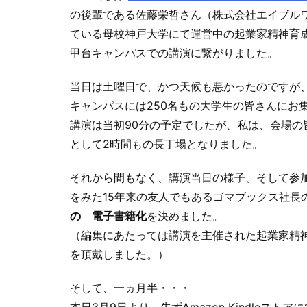
の後輩である佐藤栄哲さん（株式会社エイブル
ている母校神戸大学にて運営中の起業家精神育成
甲台キャンパスでの講演に繋がりました。
当日は土曜日で、かつ天候も悪かったのですが、
キャンパスには250名もの大学生の皆さんにお
講演は当初90分の予定でしたが、私は、会場
として2時間もの長丁場となりました。
それから間もなく、講演当日の様子、そして参
をみた15年来の友人でもあるゴマブックス社長
の 電子書籍化
を決めました。
（編集にあたっては講演を主催された起業家精
を頂戴しました。）
そして、一ヵ月半・・・
本日3月9日より、先ずAmazon Kindleストア