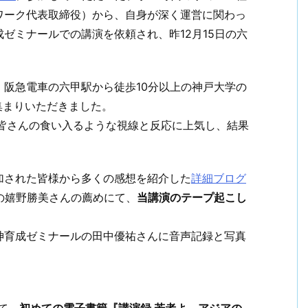
ワーク代表取締役）から、自身が深く運営に関わっ
ゼミナールでの講演を依頼され、昨12月15日の六
阪急電車の六甲駅から徒歩10分以上の神戸大学の
集まりいただきました。
の皆さんの食い入るような視線と反応に上気し、結果
加された皆様から多くの感想を紹介した
詳細ブログ
の嬉野勝美さんの薦めにて、
当講演のテープ起こし
神育成ゼミナールの田中優祐さんに音声記録と写真
にて、
初めての電子書籍『講演録 若者よ、アジアの